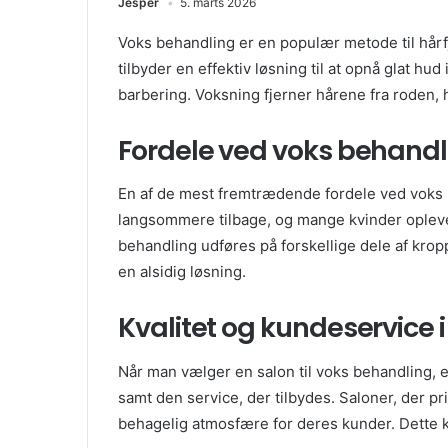
Jesper
5. marts 2026
Voks behandling er en populær metode til hårfj
tilbyder en effektiv løsning til at opnå glat 
barbering. Voksning fjerner hårene fra roden, h
Fordele ved voks behandl
En af de mest fremtrædende fordele ved voks b
langsommere tilbage, og mange kvinder oplever,
behandling udføres på forskellige dele af kropp
en alsidig løsning.
Kvalitet og kundeservice 
Når man vælger en salon til voks behandling, er
samt den service, der tilbydes. Saloner, der pr
behagelig atmosfære for deres kunder. Dette k