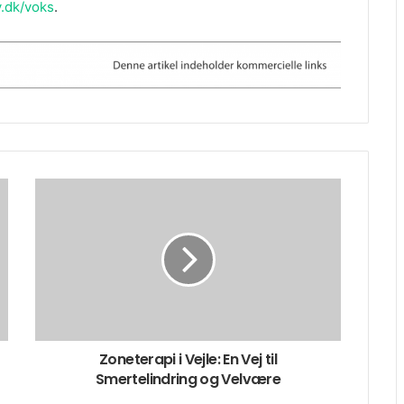
y.dk/voks
.
Zoneterapi i Vejle: En Vej til
Smertelindring og Velvære