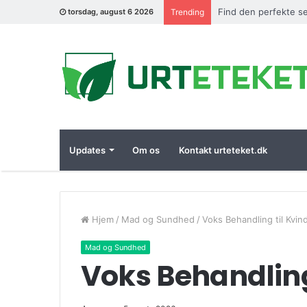
Find den perfekte se
torsdag, august 6 2026
Trending
Updates
Om os
Kontakt urteteket.dk
Hjem
/
Mad og Sundhed
/
Voks Behandling til Kvin
Mad og Sundhed
Voks Behandling