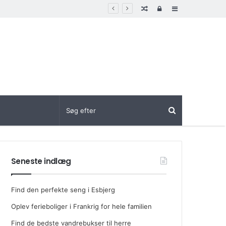
Random
Log
Sidebar
Article
In
Seneste indlæg
Find den perfekte seng i Esbjerg
Oplev ferieboliger i Frankrig for hele familien
Find de bedste vandrebukser til herre