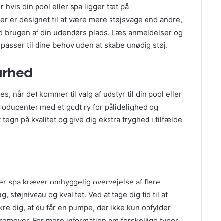
 hvis din pool eller spa ligger tæt på
er er designet til at være mere støjsvage end andre,
ved brugen af din udendørs plads. Læs anmeldelser og
 passer til dine behov uden at skabe unødig støj.
barhed
, når det kommer til valg af udstyr til din pool eller
producenter med et godt ry for pålidelighed og
egn på kvalitet og give dig ekstra tryghed i tilfælde
ller spa kræver omhyggelig overvejelse af flere
, støjniveau og kvalitet. Ved at tage dig tid til at
re dig, at du får en pumpe, der ikke kun opfylder
fremover. For mere information om forskellige typer