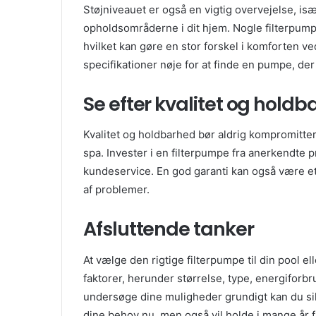
Støjniveauet er også en vigtig overvejelse, især
opholdsområderne i dit hjem. Nogle filterpump
hvilket kan gøre en stor forskel i komforten 
specifikationer nøje for at finde en pumpe, der
Se efter kvalitet og hold
Kvalitet og holdbarhed bør aldrig kompromitteres
spa. Invester i en filterpumpe fra anerkendte 
kundeservice. En god garanti kan også være et t
af problemer.
Afsluttende tanker
At vælge den rigtige filterpumpe til din pool e
faktorer, herunder størrelse, type, energiforbrug
undersøge dine muligheder grundigt kan du sik
dine behov nu, men også vil holde i mange år 