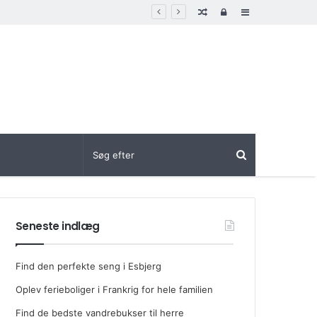
Random
Log
Sidebar
Article
In
Seneste indlæg
Find den perfekte seng i Esbjerg
Oplev ferieboliger i Frankrig for hele familien
Find de bedste vandrebukser til herre