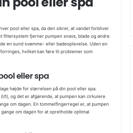
in pool eller spa
er pool eller spa, da den sikrer, at vandet forbliver
et filtersystem fjerner pumpen snavs, blade og andre
holde en sund svømme- eller badeoplevelse. Uden en
 forringes, hvilket kan føre til problemer som
pool eller spa
tage højde for størrelsen på din pool eller spa.
 (l/t), og det er afgørende, at pumpen kan cirkulere
gange om dagen. En tommelfingerregel er, at pumpen
2 gange om dagen for at opretholde optimal