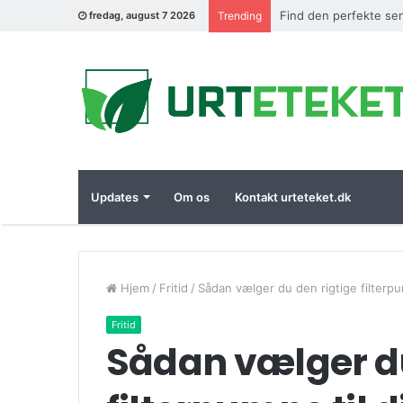
Find den perfekte sen
fredag, august 7 2026
Trending
Updates
Om os
Kontakt urteteket.dk
Hjem
/
Fritid
/
Sådan vælger du den rigtige filterpum
Fritid
Sådan vælger du