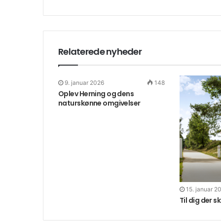
Relaterede nyheder
9. januar 2026
148
Oplev Herning og dens
naturskønne omgivelser
15. januar 2
Til dig der s