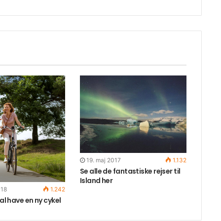
19. maj 2017
1.132
Se alle de fantastiske rejser til
Island her
018
1.242
kal have en ny cykel