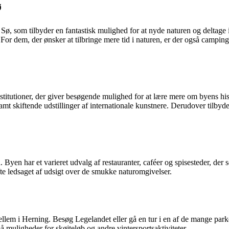
ø
Sø, som tilbyder en fantastisk mulighed for at nyde naturen og deltage
. For dem, der ønsker at tilbringe mere tid i naturen, er der også campi
institutioner, der giver besøgende mulighed for at lære mere om byens h
t skiftende udstillinger af internationale kunstnere. Derudover tilby
 har et varieret udvalg af restauranter, caféer og spisesteder, der server
te ledsaget af udsigt over de smukke naturomgivelser.
ellem i Herning. Besøg Legelandet eller gå en tur i en af de mange par
muligheder for skøjteløb og andre vintersportsaktiviteter.