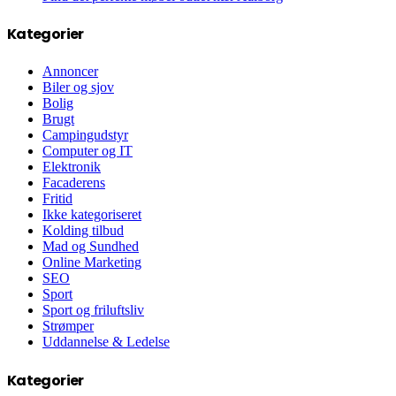
Kategorier
Annoncer
Biler og sjov
Bolig
Brugt
Campingudstyr
Computer og IT
Elektronik
Facaderens
Fritid
Ikke kategoriseret
Kolding tilbud
Mad og Sundhed
Online Marketing
SEO
Sport
Sport og friluftsliv
Strømper
Uddannelse & Ledelse
Kategorier