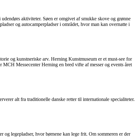
 i udendørs aktiviteter. Søen er omgivet af smukke skove og grønne
ngpladser og autocamperpladser i området, hvor man kan overnatte i
istorie og kunstneriske arv. Herning Kunstmuseum er et must-see for
der MCH Messecenter Herning en bred vifte af messer og events året
er alt fra traditionelle danske retter til internationale specialiteter.
ker og legepladser, hvor børnene kan lege frit. Om sommeren er der