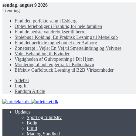
søndag, august 9 2026
Trending
Find den perfekte seng i Esbjerg
Oplev ferieboliger i Frankrig for hele familien
Find de bedste vandrebukser til herre
Stolebus i Kolding: En Praktisk Løsning til Møbelkøb
Find det perfekte møbel outlet nær Aalborg
Zoneterapi i Vejle: En Vej til Smertelindring og Velvære
Voks Behandling til Kvinder
Vigtigheden af Gulvopretning i Dit Hjem
Montering af anhængertræk i København
Effektiv Gaffeltruck Løsning til B2B Virksomheder
Sidebar
Log In
Random Article
Updates
Sport og friluftsliv
Bolig
Fritid
Mad og Sundhed