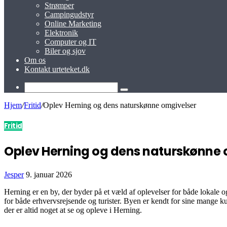
Strømper
Campingudstyr
Online Marketing
Elektronik
Computer og IT
Biler og sjov
Om os
Kontakt urteteket.dk
Hjem
/
Fritid
/
Oplev Herning og dens naturskønne omgivelser
Fritid
Oplev Herning og dens naturskønne 
Jesper
9. januar 2026
Herning er en by, der byder på et væld af oplevelser for både lokale o
for både erhvervsrejsende og turister. Byen er kendt for sine mange kul
der er altid noget at se og opleve i Herning.