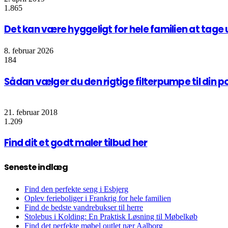
1.865
Det kan være hyggeligt for hele familien at tage 
8. februar 2026
184
Sådan vælger du den rigtige filterpumpe til din po
21. februar 2018
1.209
Find dit et godt maler tilbud her
Seneste indlæg
Find den perfekte seng i Esbjerg
Oplev ferieboliger i Frankrig for hele familien
Find de bedste vandrebukser til herre
Stolebus i Kolding: En Praktisk Løsning til Møbelkøb
Find det perfekte møbel outlet nær Aalborg