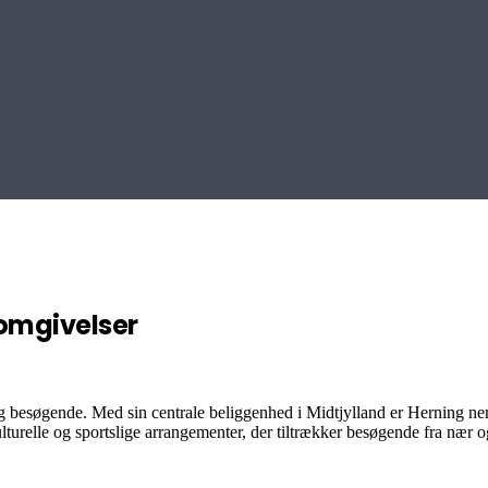
omgivelser
g besøgende. Med sin centrale beliggenhed i Midtjylland er Herning nem at
turelle og sportslige arrangementer, der tiltrækker besøgende fra nær og 