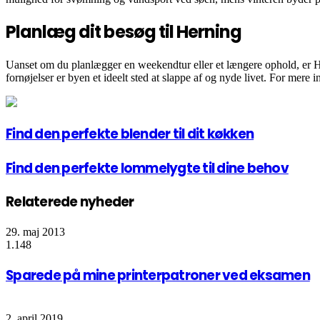
Planlæg dit besøg til Herning
Uanset om du planlægger en weekendtur eller et længere ophold, er He
fornøjelser er byen et ideelt sted at slappe af og nyde livet. For mer
Find den perfekte blender til dit køkken
Find den perfekte lommelygte til dine behov
Relaterede nyheder
29. maj 2013
1.148
Sparede på mine printerpatroner ved eksamen
2. april 2019