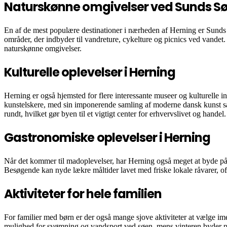
Naturskønne omgivelser ved Sunds S
En af de mest populære destinationer i nærheden af Herning er Sunds 
områder, der indbyder til vandreture, cykelture og picnics ved vandet
naturskønne omgivelser.
Kulturelle oplevelser i Herning
Herning er også hjemsted for flere interessante museer og kulturelle 
kunstelskere, med sin imponerende samling af moderne dansk kunst sam
rundt, hvilket gør byen til et vigtigt center for erhvervslivet og handel.
Gastronomiske oplevelser i Herning
Når det kommer til madoplevelser, har Herning også meget at byde på. Byen
Besøgende kan nyde lækre måltider lavet med friske lokale råvarer, of
Aktiviteter for hele familien
For familier med børn er der også mange sjove aktiviteter at vælge im
mulighed for svømning og vandsport ved søen, mens vinteren byder på 