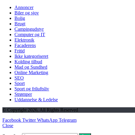
Annoncer
Biler og sjov
Bolig
Brugt
Campingudstyr
Computer og IT
Elektronik
Facaderens
Fritid
Ikke kategoriseret
Kolding tilbud
Mad og Sundhed
Online Marketing
SEO
Sport
Sport og friluftsliv
Strømper
Uddannelse & Ledelse
© Copyright 2026, All Rights Reserved
Facebook
Twitter
WhatsApp
Telegram
Close