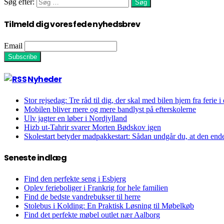
Søg efter:
Tilmeld dig vores fede nyhedsbrev
Email
Nyheder
Stor rejsedag: Tre råd til dig, der skal med bilen hjem fra ferie i
Mobilen bliver mere og mere bandlyst på efterskolerne
Ulv jagter en løber i Nordjylland
Hizb ut-Tahrir svarer Morten Bødskov igen
Skolestart betyder madpakkestart: Sådan undgår du, at den end
Seneste indlæg
Find den perfekte seng i Esbjerg
Oplev ferieboliger i Frankrig for hele familien
Find de bedste vandrebukser til herre
Stolebus i Kolding: En Praktisk Løsning til Møbelkøb
Find det perfekte møbel outlet nær Aalborg