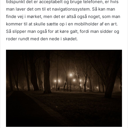
tidspunkt det er acceptabelt og bruge telefonen, er hvis
man laver det om til et navigationssystem. Så kan man
finde vej i mørket, men det er altså også noget, som man
kommer til at skulle sætte op i en mobilholder af en art.
Så slipper man også for at køre galt, fordi man sidder og
roder rundt med den nede i skødet.