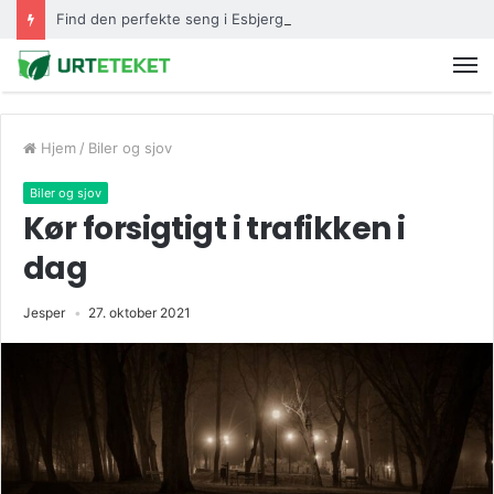
Find den perfekte seng i Esbjerg
Hjem
/
Biler og sjov
Biler og sjov
Kør forsigtigt i trafikken i
dag
Jesper
27. oktober 2021