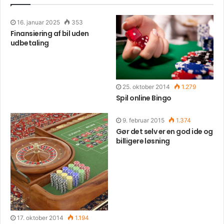
16. januar 2025
353
Finansiering af bil uden
udbetaling
25. oktober 2014
1.279
Spil online Bingo
9. februar 2015
1.374
Gør det selv er en god ide og
billigere løsning
17. oktober 2014
1.194