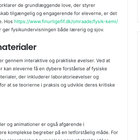
k forklarer de grundlæggende love, der styrer
kab tilgængelig og engagerende for eleverne, er det
le. Hos
https://www.finurligefif.dk/omraade/fysik-kemi/
er gør fysikundervisningen både lærerig og sjov.
materialer
 er gennem interaktive og praktiske øvelser. Ved at
 kan eleverne få en dybere forståelse af fysiske
erialer, der inkluderer laboratorieøvelser og
or at se teorierne i praksis og udvikle deres kritiske
er og animationer er også afgørende i
rere komplekse begreber på en letforståelig måde. For