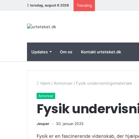
torsdag, august 6 2026
Trending
Updates
Om os
Kontakt urteteket.dk
Hjem
/
Annoncer
/
Fysik undervisningsmateriale
Annoncer
Fysik undervisn
Jesper
30. januar 2025
Fysik er en fascinerende videnskab, der hjælp