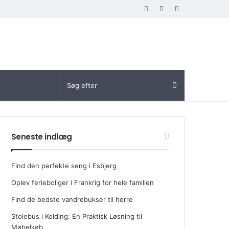
Random
Log
Sidebar
Article
In
Seneste indlæg
Find den perfekte seng i Esbjerg
Oplev ferieboliger i Frankrig for hele familien
Find de bedste vandrebukser til herre
Stolebus i Kolding: En Praktisk Løsning til
Møbelkøb