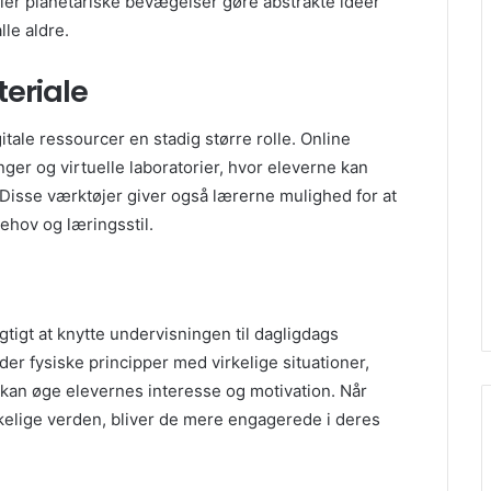
ler planetariske bevægelser gøre abstrakte idéer
lle aldre.
teriale
tale ressourcer en stadig større rolle. Online
nger og virtuelle laboratorier, hvor eleverne kan
 Disse værktøjer giver også lærerne mulighed for at
ehov og læringsstil.
igtigt at knytte undervisningen til dagligdags
er fysiske principper med virkelige situationer,
kan øge elevernes interesse og motivation. Når
rkelige verden, bliver de mere engagerede i deres