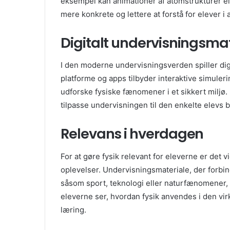
eksempel kan animationer af atomstrukturer el
mere konkrete og lettere at forstå for elever i a
Digitalt undervisningsma
I den moderne undervisningsverden spiller digi
platforme og apps tilbyder interaktive simuleri
udforske fysiske fænomener i et sikkert miljø.
tilpasse undervisningen til den enkelte elevs b
Relevans i hverdagen
For at gøre fysik relevant for eleverne er det v
oplevelser. Undervisningsmateriale, der forbind
såsom sport, teknologi eller naturfænomener, 
eleverne ser, hvordan fysik anvendes i den vi
læring.