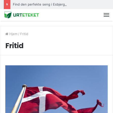
Find den perfekte seng i Esbjerg
Hjem
/
Fritid
Fritid