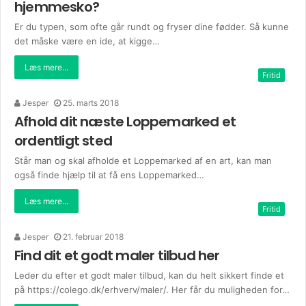
hjemmesko?
Er du typen, som ofte går rundt og fryser dine fødder. Så kunne
det måske være en ide, at kigge…
Læs mere...
Fritid
Jesper
25. marts 2018
Afhold dit næste Loppemarked et
ordentligt sted
Står man og skal afholde et Loppemarked af en art, kan man
også finde hjælp til at få ens Loppemarked…
Læs mere...
Fritid
Jesper
21. februar 2018
Find dit et godt maler tilbud her
Leder du efter et godt maler tilbud, kan du helt sikkert finde et
på https://colego.dk/erhverv/maler/. Her får du muligheden for…